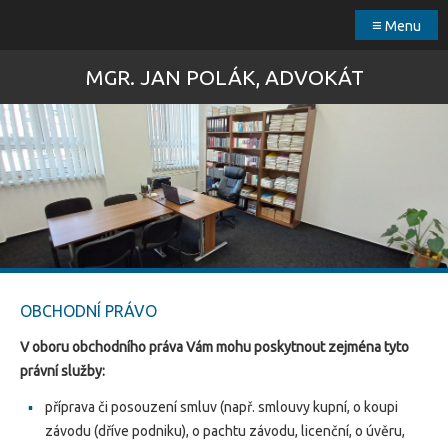
≡
Menu
MGR. JAN POLÁK, ADVOKÁT
OBCHODNÍ PRÁVO
V oboru obchodního práva Vám mohu poskytnout zejména tyto
p
rávní služby:
příprava či posouzení smluv (např. smlouvy kupní, o koupi
závodu (dříve podniku), o pachtu závodu, licenční, o úvěru,