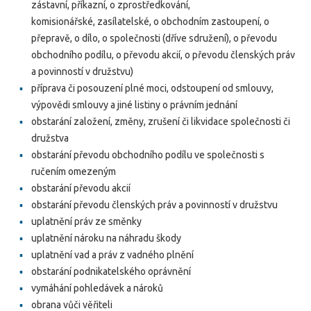
zástavní, příkazní, o zprostředkování,
komisionářské, zasílatelské, o obchodním zastoupení, o
přepravě, o dílo, o společnosti (dříve sdružení), o převodu
obchodního podílu, o převodu akcií, o převodu členských práv
a povinností v družstvu)
příprava či posouzení plné moci, odstoupení od smlouvy,
výpovědi smlouvy a jiné listiny o právním jednání
obstarání založení, změny, zrušení či likvidace společnosti či
družstva
obstarání převodu obchodního podílu ve společnosti s
ručením omezeným
obstarání převodu akcií
obstarání převodu členských práv a povinností v družstvu
uplatnění práv ze směnky
uplatnění nároku na náhradu škody
uplatnění vad a práv z vadného plnění
obstarání podnikatelského oprávnění
vymáhání pohledávek a nároků
obrana vůči věřiteli